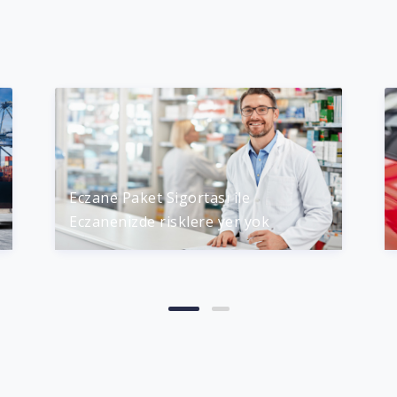
Kasko Sigortası ile
Yolculuğun Keyfini Çıkarın