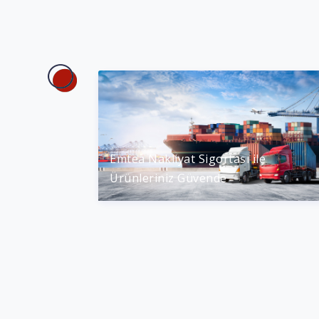
ı ile
Eczane Paket Sigortası ile
Eczanenizde risklere yer yok