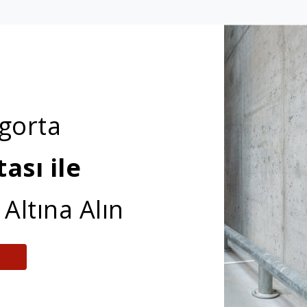
igorta
ası ile
Altına Alın