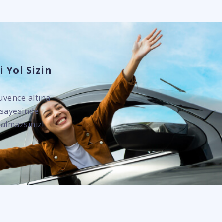
 Yol Sizin
üvence altına
 sayesinde
almazsınız!