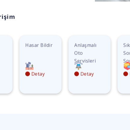
rişim
Hasar Bildir
Anlaşmalı
Sı
Oto
So
Servisleri
So
Detay
Detay