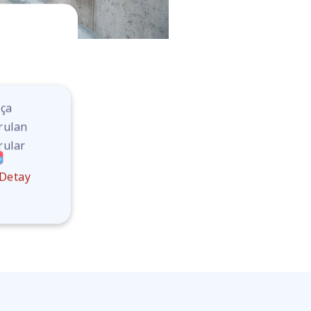
kça
rulan
rular
Detay