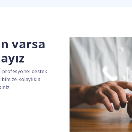
ın varsa
dayız
a profesyonel destek
kibimize kolaylıkla
iniz.